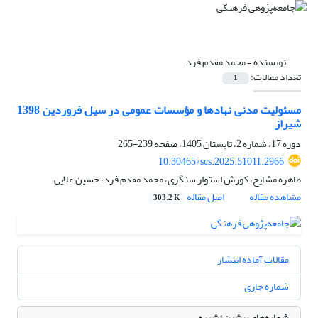
نویسنده =
محمد مقدم فرد
تعداد مقالات:
1
مسئولیت مدنی نهادها و مؤسسات عمومی در سیل فروردین 1398
شیراز
دوره 17، شماره 2، تابستان 1405، صفحه
239-265
10.30465/scs.2025.51011.2966
طاهره مشایخ، کورش استوار سنگری، محمد مقدم فرد، حسین علایی
مشاهده مقاله
اصل مقاله
303.2 K
مقالات آماده انتشار
شماره جاری
شماره‌های پیشین نشریه