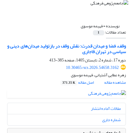
نویسنده =
فهیمه موسوی
تعداد مقالات:
1
وقف، فضا و میدان قدرت:
نقش وقف در بازتولید میدان‌های دینی و
سیاسی در تهران قاجاری
دوره 17، شماره 2، تابستان 1405، صفحه
385-413
10.30465/scs.2026.54658.3162
زهره عطایی آشتیانی، فهیمه موسوی
مشاهده مقاله
اصل مقاله
371.35 K
مقالات آماده انتشار
شماره جاری
شماره‌های پیشین نشریه