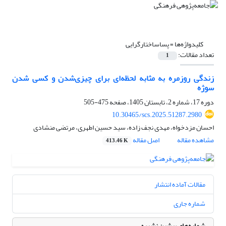
کلیدواژه‌ها =
پساساختارگرایی
تعداد مقالات:
1
زندگی روزمره به مثابه لحظه‌ای برای چیزی‌شدن و کسی شدن
سوژه
دوره 17، شماره 2، تابستان 1405، صفحه
475-505
10.30465/scs.2025.51287.2980
احسان مزدخواه، مهدی نجف زاده، سید حسین اطهری، مرتضی منشادی
مشاهده مقاله
اصل مقاله
413.46 K
مقالات آماده انتشار
شماره جاری
شماره‌های پیشین نشریه