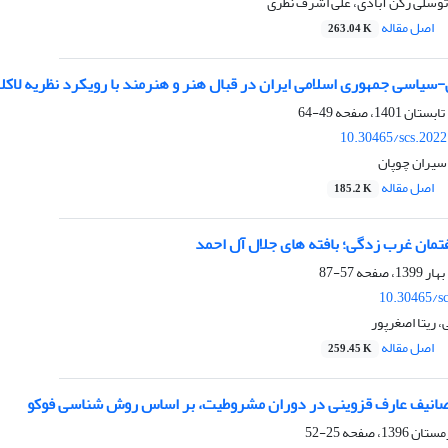
 توسلی رکن آبادی، علی اشرف نظری
اصل مقاله
263.04 K
یاسی جمهوری اسلامی ایران در قبال هنر و هنرمند با رویکرد نظریه لاکلائ
49-64
10.30465/scs.202
سیران چوپان
اصل مقاله
185.2 K
تمان غرب زدگی؛ بافته های جلال آل احمد
57-87
10.30465/s
 ریتا اصغرپور
اصل مقاله
259.45 K
صانیف عارف قزوینی در دوران مشروطیت، بر اساس روش شناسی فوکو
25-52