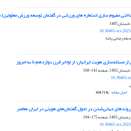
اختی مفهوم سازی استعاره های ورزشی در گفتمان توسعه ورزش معلولین( مطالع
10.30465/scs.202
یقه رضایی پاشا
 از مسئله‌سازی هویت ایرانیان: از اواخر قرن دوازدهم تا به امروز
141-168
10.30465/s
اصل مقاله
450.71 K
وندهای جهانی‌شدن در تحول گفتمان‌های‌ هویتی در ایران معاصر
175-194
10.30465/scs.202