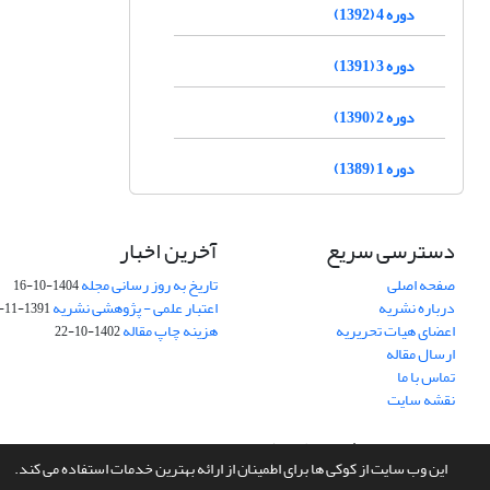
دوره 4 (1392)
دوره 3 (1391)
دوره 2 (1390)
دوره 1 (1389)
دسترسی سریع
آخرین اخبار
صفحه اصلی
تاریخ به روز رسانی مجله
1404-10-16
درباره نشریه
اعتبار علمی - پژوهشی نشریه
1391-11-29
اعضای هیات تحریریه
هزینه چاپ مقاله
1402-10-22
ارسال مقاله
تماس با ما
نقشه سایت
سامانه مدیریت نشریات علمی.
طراحی و پیاده سازی از
سیناوب
این وب سایت از کوکی ها برای اطمینان از ارائه بهترین خدمات استفاده می کند.