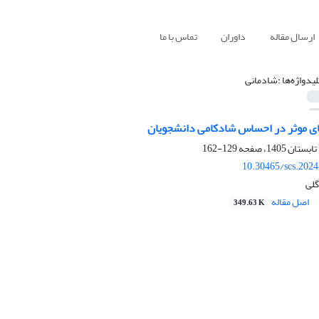
ارسال مقاله
داوران
تماس با ما
لیدواژه‌ها :شادمانی
ای موثر در احساس شادکامی دانشجویان
129-162
10.30465/scs.202
گلی
اصل مقاله
349.63 K