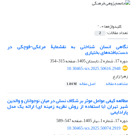
کلیدواژه‌ها =
، "
تعداد مقالات:
2
نگاهی انسان شناختی به نقشمایۀ مرغکی-قوچکی در
دست‌بافته‌های بختیاری
دوره 17، شماره 2، تابستان 1405، صفحه
315-354
10.30465/scs.2025.50616.2948
زهرا زارع
مشاهده مقاله
اصل مقاله
1.04 M
مطالعه کیفی عوامل موثر بر شکاف نسلی در میان نوجوانان و والدین
شهر تهران (با استفاده از روش نظریه زمینه ای) ارائه یک مدل
پارادایمی
دوره 17، شماره 1، بهار 1405، صفحه
547-589
10.30465/scs.2025.50074.2919