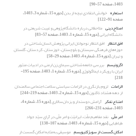
1403، صفحه 57-90]
استعاره
خوانش انتقادی نیچه از بدن
[دوره 15، شماره 3، 1403،
صفحه 91-122]
اصلاح‌دینی
ملاحظاتی درباره دانشگاه‌پژوهی و غیبت شریعتی در
دانشگاه ایرانی
[دوره 15، شماره 1، 1403، صفحه 57-83]
افق انتظار
افق انتظار نوجوانان ایرانی پژوهش انسان‌شناختی در
حوزه‌های فرهنگی سیستان و بلوچستان، خوزستان، کردستان، گلستان
و تهران
[دوره 15، شماره 4، 1403، صفحه 29-58]
اگزوتیسم
بررسی جامعه‌شناختی سیمای زن ارمنی در ادبیات منثور
ایران با رویکرد ایماگولوژی
[دوره 15، شماره 1، 1403، صفحه 195-
218]
الزامات
لزوم بازنگری در الزامات سیاستی سلامت اجتماعی سالمندان
از دهه هشتاد تاکنون
[دوره 15، شماره 2، 1403، صفحه 219-244]
امتناع تفکر
آرامش دوستدار و یزدان‌سالاری
[دوره 15، شماره 4،
1403، صفحه 231-266]
امر ملّی
نقد مفاهیم ملّت، ایرانیّت و امر ملّی در آرای سیّد جواد
طباطبایی
[دوره 15، شماره 4، 1403، صفحه 107-138]
امکان گسست از سوبژکتیویسم
موسیقی به‌مثابه امکان گسست از