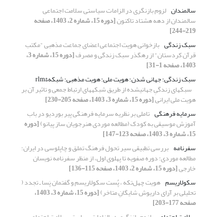
سالمندان
لزوم بازنگری در الزامات سیاستی سلامت اجتماعی
سالمندان از دهه هشتاد تاکنون
[دوره 15، شماره 2، 1403، صفحه
219-244]
سبک زندگی
بازخوانی هویت اجتماعی اعضای جماعت مذهبی "مکتب
قرآن کردستان" از رهگذر سبک زندگی و مصرف
[دوره 15، شماره 3،
1403، صفحه 1-31]
سبک زندگی؛ جهانی شدن؛ هویت ملی؛ هویت مذهبی؛ شبکه&rlm
سبک‏های زندگیِ جهانی‏شده از طریق شبکه‏های ارتباط‏ جمعی و تاثیر آن بر
هویت ملی ایرانی
[دوره 15، شماره 3، 1403، صفحه 205-230]
سرمایه فرهنگی
تاملی بر نظریه سرمایه فرهنگی پیر بوردیو در باب
آموزش موسیقی به کودک (مطالعه موردی هنرجویان ساز پیانو)
[دوره
15، شماره 3، 1403، صفحه 123-147]
سفرنامه
بررسی تطبیقی سیر تحول فرهنگ تملق و چاپلوسی در ایران؛
مطالعه موردی: دوره صفویه تا پهلوی اول، از منظر سفرنامه نویسان
خارجی
[دوره 15، شماره 2، 1403، صفحه 115-136]
سکولاریسم
هویت چهل‌تکه ، پُست سکولاریسم و گفتمان پَسا ـ تجدد (
تحلیلی بر آرای داریوش شایگانِ متاخر)
[دوره 15، شماره 3، 1403،
صفحه 177-203]
سلامت اجتماعی
لزوم بازنگری در الزامات سیاستی سلامت اجتماعی