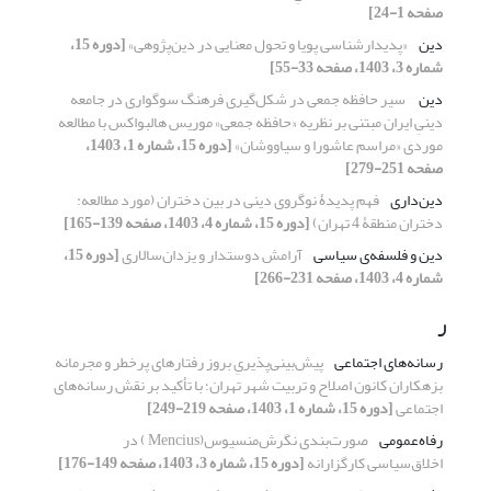
صفحه 1-24]
دین
«پدیدارشناسی پویا و تحول معنایی در دین‌پژوهی»
[دوره 15،
شماره 3، 1403، صفحه 33-55]
دین
‏ سیر حافظه جمعی در شکل‌گیری فرهنگ سوگواری در جامعه
دینیِ ایران مبتنی ‌بر نظریه «حافظه جمعی» موریس هالبواکس با مطالعه
موردی «مراسم عاشورا و سیاووشان»
[دوره 15، شماره 1، 1403،
صفحه 251-279]
دین‌داری
فهم پدیدۀ نوگروی دینی در بین دختران (مورد مطالعه:
دختران منطقۀ 4 تهران)
[دوره 15، شماره 4، 1403، صفحه 139-165]
دین و فلسفه‌ی سیاسی
آرامش دوستدار و یزدان‌سالاری
[دوره 15،
شماره 4، 1403، صفحه 231-266]
ر
رسانه‌های اجتماعی
پیش‌بینی‌پذیریِ‌ بروز رفتارهای پرخطر و مجرمانه
بزهکاران کانون اصلاح و تربیت شهر تهران؛ با تأکید بر نقش رسانه‌های
اجتماعی
[دوره 15، شماره 1، 1403، صفحه 219-249]
رفاه‌عمومی
صورت‌بندی نگرش‌منسیوس(Mencius ) در
اخلاق‌سیاسی کارگزارانه
[دوره 15، شماره 3، 1403، صفحه 149-176]