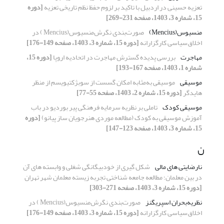
تعزیه حسینی در اردبیل با تاکید بر لزوم حفظ نظم تاریخی تعزیه
[دوره
15، شماره 3، 1403، صفحه 231-269]
منسیوس(‌Mencius)
صورت‌بندی نگرش‌منسیوس(Mencius ) در
اخلاق‌سیاسی کارگزارانه
[دوره 15، شماره 3، 1403، صفحه 149-176]
مهاجرت
بررسی پدیده گسترش مهاجرت در اتحادیه اروپا
[دوره 15،
شماره 1، 1403، صفحه 167-193]
موسیقی
موسیقی به‌مثابه امکان گسست از سوبژکتیویسم از منظر
هایدگر
[دوره 15، شماره 2، 1403، صفحه 55-77]
موسیقی کودک
تاملی بر نظریه سرمایه فرهنگی پیر بوردیو در باب
آموزش موسیقی به کودک (مطالعه موردی هنرجویان ساز پیانو)
[دوره
15، شماره 3، 1403، صفحه 123-147]
ن
نارضایتی های مالی
شکل گیری از خودبیگانگی شغلی و وابسته های آن
در بین معلمان؛ مطالعه جامعه شناختی تجربه زیسته معلمان شهر تهران
[دوره 15، شماره 3، 1403، صفحه 271-303]
نظریه‌بحران اسپریگنز
صورت‌بندی نگرش‌منسیوس(Mencius ) در
اخلاق‌سیاسی کارگزارانه
[دوره 15، شماره 3، 1403، صفحه 149-176]