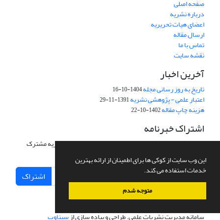
صفحه اصلی
درباره نشریه
اعضای هیات تحریریه
ارسال مقاله
تماس با ما
نقشه سایت
آخرین اخبار
تاریخ به روز رسانی مجله
1404-10-16
اعتبار علمی - پژوهشی نشریه
1391-11-29
هزینه چاپ مقاله
1402-10-22
اشتراک خبرنامه
برای دریافت اخبار و اطلاعیه های مهم نشریه در خبرنامه نشریه مشترک
شوید.
این وب سایت از کوکی ها برای اطمینان از ارائه بهترین
خدمات استفاده می کند.
اشتراک
متوجه شدم
سامانه مدیریت نشریات علمی.
طراحی و پیاده سازی از
سیناوب