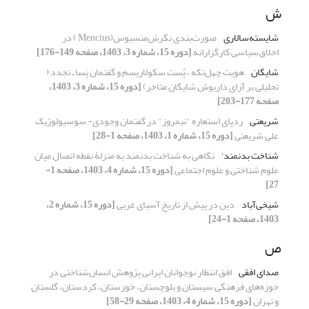
ش
شایسته‌سالاری
صورت‌بندی نگرش‌منسیوس(Mencius ) در
اخلاق‌سیاسی کارگزارانه
[دوره 15، شماره 3، 1403، صفحه 149-176]
شایگان
هویت چهل‌تکه ، پُست سکولاریسم و گفتمان پَسا ـ تجدد (
تحلیلی بر آرای داریوش شایگانِ متاخر)
[دوره 15، شماره 3، 1403،
صفحه 177-203]
شریعتی
ردپای استعاره "نیمروز" در گفتمان وجودی- سوسیولوژیک
علی شریعتی
[دوره 15، شماره 1، 1403، صفحه 1-28]
شناخت بدنمند'
نگاهی به شناخت بدنمند به منزلۀ نقطه اتصال میان
علوم شناختی و علوم اجتماعی
[دوره 15، شماره 4، 1403، صفحه 1-
27]
شیخی‌آباد
دین در پیش از تاریخِ آسیای غربی
[دوره 15، شماره 2،
1403، صفحه 1-24]
ص
صدای افقی
افق انتظار نوجوانان ایرانی پژوهش انسان‌شناختی در
حوزه‌های فرهنگی سیستان و بلوچستان، خوزستان، کردستان، گلستان
و تهران
[دوره 15، شماره 4، 1403، صفحه 29-58]