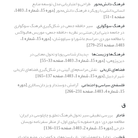
فرهنگ ‌دانش‌محور
طراحی و اعتباریابی مدل توسعه ‌منابع
انسانی‌دانشی با رویکرد فرهنگِ ‌دانش‌محور
[دوره 15، شماره 1، 1403،
صفحه 1-51]
فرهنگ سوگواری
‏ سیر حافظه جمعی در شکل‌گیری فرهنگ سوگواری
در جامعه دینیِ ایران مبتنی ‌بر نظریه «حافظه جمعی» موریس هالبواکس
با مطالعه موردی «مراسم عاشورا و سیاووشان»
[دوره 15، شماره 1،
1403، صفحه 251-279]
فرهنگ‌ها و زیست‌ها
«پدیدارشناسی پویا و تحول معنایی در
دین‌پژوهی»
[دوره 15، شماره 3، 1403، صفحه 33-55]
فضاهای تاریخی
نقش مراسم‌های آیینی در شکل‌گیری فضاهای تاریخی
شهر اردبیل
[دوره 15، شماره 1، 1403، صفحه 137-165]
فلسفه‌ی سیاسی و اجتماعی
آرامش دوستدار و یزدان‌سالاری
[دوره
15، شماره 4، 1403، صفحه 231-266]
ق
قاجار
بررسی تطبیقی سیر تحول فرهنگ تملق و چاپلوسی در ایران؛
مطالعه موردی: دوره صفویه تا پهلوی اول، از منظر سفرنامه نویسان
خارجی
[دوره 15، شماره 2، 1403، صفحه 115-136]
قوانین
تحلیل جامعه‌شناختی از بایسته‌های حکومت در وضع و اجرای