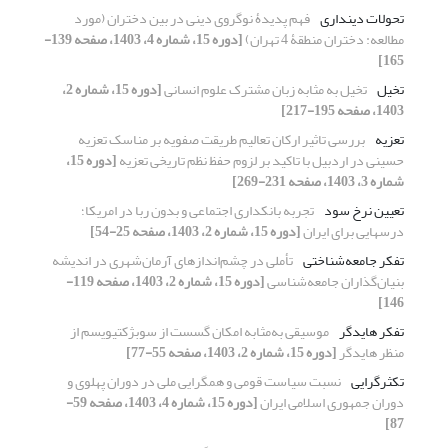
تحولات دینداری
فهم پدیدۀ نوگروی دینی در بین دختران (مورد
مطالعه: دختران منطقۀ 4 تهران)
[دوره 15، شماره 4، 1403، صفحه 139-
165]
تخیل
تخیل به مثابه زبان مشترک علوم انسانی
[دوره 15، شماره 2،
1403، صفحه 195-217]
تعزیه
بررسی تاثیر ارکان تعالیم طریقت صفویه بر مناسک تعزیه
حسینی در اردبیل با تاکید بر لزوم حفظ نظم تاریخی تعزیه
[دوره 15،
شماره 3، 1403، صفحه 231-269]
تعیین نرخ سود
تجربه بانکداری اجتماعی و بدون ربا در امریکا؛
درسهایی برای ایران
[دوره 15، شماره 2، 1403، صفحه 25-54]
تفکر جامعه‌شناختی
تأملی در چشم‌اندازهای آرمان‌شهری در اندیشه
بنیان‌گذاران جامعه‌شناسی
[دوره 15، شماره 2، 1403، صفحه 119-
146]
تفکر هایدگر
موسیقی به‌مثابه امکان گسست از سوبژکتیویسم از
منظر هایدگر
[دوره 15، شماره 2، 1403، صفحه 55-77]
تکثرگرایی
نسبت سیاست قومی و همگرایی ملی در دوران پهلوی و
دوران جمهوری اسلامی ایران
[دوره 15، شماره 4، 1403، صفحه 59-
87]