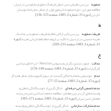
صفویه
بررسی تطبیقی سیر تحول فرهنگ تملق و چاپلوسی در ایران؛
مطالعه موردی: دوره صفویه تا پهلوی اول، از منظر سفرنامه نویسان
خارجی
[دوره 15، شماره 2، 1403، صفحه 115-136]
ط
طریقت صفویه
بررسی تاثیر ارکان تعالیم طریقت صفویه بر مناسک
تعزیه حسینی در اردبیل با تاکید بر لزوم حفظ نظم تاریخی تعزیه
[دوره
15، شماره 3، 1403، صفحه 231-269]
ع
عدالت
صورت‌بندی نگرش‌منسیوس(Mencius ) در اخلاق‌سیاسی
کارگزارانه
[دوره 15، شماره 3، 1403، صفحه 149-176]
عدم
موسیقی به‌مثابه امکان گسست از سوبژکتیویسم از منظر هایدگر
[دوره 15، شماره 2، 1403، صفحه 55-77]
عدم تخصص گرایی حرفه ای
شکل گیری از خودبیگانگی شغلی و
وابسته های آن در بین معلمان؛ مطالعه جامعه شناختی تجربه زیسته
معلمان شهر تهران
[دوره 15، شماره 3، 1403، صفحه 271-303]
عدم مشارکت سازمانی
شکل گیری از خودبیگانگی شغلی و وابسته
های آن در بین معلمان؛ مطالعه جامعه شناختی تجربه زیسته معلمان