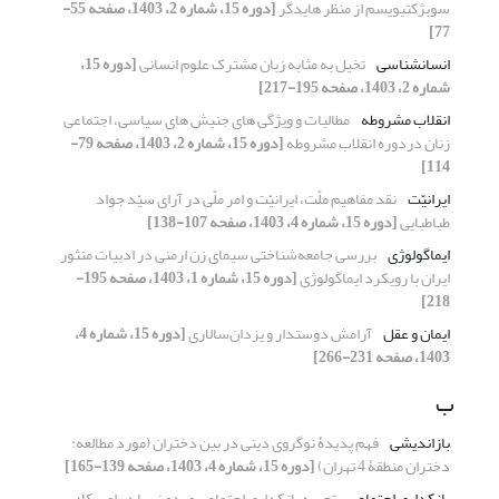
سوبژکتیویسم از منظر هایدگر
[دوره 15، شماره 2، 1403، صفحه 55-
77]
انسانشناسی
تخیل به مثابه زبان مشترک علوم انسانی
[دوره 15،
شماره 2، 1403، صفحه 195-217]
انقلاب مشروطه
مطالبات و ویژگی های جنبش های سیاسی، اجتماعی
زنان دردوره انقلاب مشروطه
[دوره 15، شماره 2، 1403، صفحه 79-
114]
ایرانیّت
نقد مفاهیم ملّت، ایرانیّت و امر ملّی در آرای سیّد جواد
طباطبایی
[دوره 15، شماره 4، 1403، صفحه 107-138]
ایماگولوژی
بررسی جامعه‌شناختی سیمای زن ارمنی در ادبیات منثور
ایران با رویکرد ایماگولوژی
[دوره 15، شماره 1، 1403، صفحه 195-
218]
ایمان و عقل
آرامش دوستدار و یزدان‌سالاری
[دوره 15، شماره 4،
1403، صفحه 231-266]
ب
بازاندیشی
فهم پدیدۀ نوگروی دینی در بین دختران (مورد مطالعه:
دختران منطقۀ 4 تهران)
[دوره 15، شماره 4، 1403، صفحه 139-165]
بانکداری اجتماعی
تجربه بانکداری اجتماعی و بدون ربا در امریکا؛