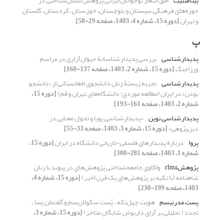
بینامتنیت
افق انتظار نوجوانان ایرانی پژوهش انسان‌شناختی در
حوزه‌های فرهنگی سیستان و بلوچستان، خوزستان، کردستان، گلستان
و تهران
[دوره 15، شماره 4، 1403، صفحه 29-58]
پ
پدیدارشناسی
بررسی پدیدارشناسانۀ حیوان‌آزاری در مراسم
ورزاجنگ
[دوره 15، شماره 2، 1403، صفحه 137-160]
پدیدارشناسی
تجربه زیستۀ زنان دانشجوی افغانستانی از «دانشجو
بودن» در ایران (مطالعه موردی: دانشگاه‌های تهران و قم)
[دوره 15،
شماره 2، 1403، صفحه 161-193]
پدیدارشناسی نوین
«پدیدارشناسی پویا و تحول معنایی در
دین‌پژوهی»
[دوره 15، شماره 3، 1403، صفحه 33-55]
پروا
دربارة پدیدارهای فلسفی-تاریخی دانشگاه در ایران
[دوره 15،
شماره 1، 1403، صفحه 281-308]
پژوهش&‌‌rlm
واکاوی جامعه‌شناختی پژوهش‌هایِ در پیوند با زنان
شاهنامه (با تکیه بر پژوهش‌های یک قرن اخیر)
[دوره 15، شماره 4،
1403، صفحه 199-230]
پست مدرنیسم
هویت چهل‌تکه ، پُست سکولاریسم و گفتمان پَسا ـ
تجدد ( تحلیلی بر آرای داریوش شایگانِ متاخر)
[دوره 15، شماره 3،