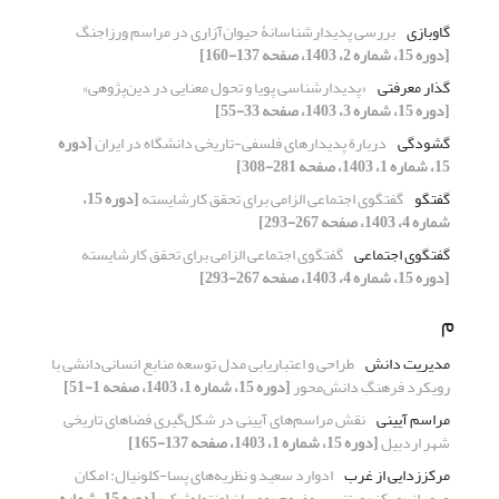
گاوبازی
بررسی پدیدارشناسانۀ حیوان‌آزاری در مراسم ورزاجنگ
[دوره 15، شماره 2، 1403، صفحه 137-160]
گذار معرفتی
«پدیدارشناسی پویا و تحول معنایی در دین‌پژوهی»
[دوره 15، شماره 3، 1403، صفحه 33-55]
گشودگی
دربارة پدیدارهای فلسفی-تاریخی دانشگاه در ایران
[دوره
15، شماره 1، 1403، صفحه 281-308]
گفتگو
گفتگوی اجتماعی الزامی برای تحقق کارشایسته
[دوره 15،
شماره 4، 1403، صفحه 267-293]
گفتگوی اجتماعی
گفتگوی اجتماعی الزامی برای تحقق کارشایسته
[دوره 15، شماره 4، 1403، صفحه 267-293]
م
مدیریت دانش
طراحی و اعتباریابی مدل توسعه ‌منابع انسانی‌دانشی با
رویکرد فرهنگِ ‌دانش‌محور
[دوره 15، شماره 1، 1403، صفحه 1-51]
مراسم‌ آیینی
نقش مراسم‌های آیینی در شکل‌گیری فضاهای تاریخی
شهر اردبیل
[دوره 15، شماره 1، 1403، صفحه 137-165]
مرکززدایی از غرب
ادوارد سعید و نظریه‌های پسا-کلونیال: امکان
عبور از «مرکز» مبتنی بر مفهوم «عصیان اونتولوژیک»
[دوره 15، شماره