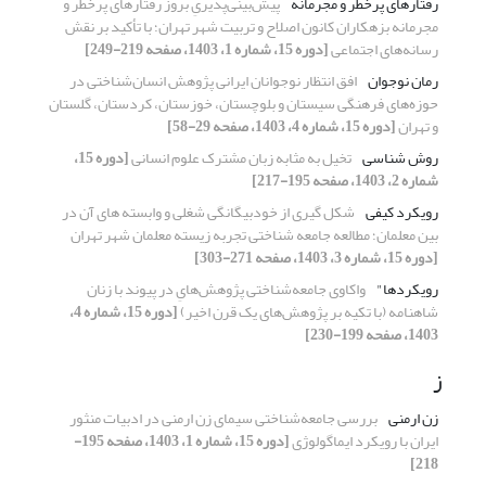
رفتارهای پرخطر و مجرمانه
پیش‌بینی‌پذیریِ‌ بروز رفتارهای پرخطر و
مجرمانه بزهکاران کانون اصلاح و تربیت شهر تهران؛ با تأکید بر نقش
رسانه‌های اجتماعی
[دوره 15، شماره 1، 1403، صفحه 219-249]
رمان نوجوان
افق انتظار نوجوانان ایرانی پژوهش انسان‌شناختی در
حوزه‌های فرهنگی سیستان و بلوچستان، خوزستان، کردستان، گلستان
و تهران
[دوره 15، شماره 4، 1403، صفحه 29-58]
روش شناسی
تخیل به مثابه زبان مشترک علوم انسانی
[دوره 15،
شماره 2، 1403، صفحه 195-217]
رویکرد کیفی
شکل گیری از خودبیگانگی شغلی و وابسته های آن در
بین معلمان؛ مطالعه جامعه شناختی تجربه زیسته معلمان شهر تهران
[دوره 15، شماره 3، 1403، صفحه 271-303]
رویکردها"
واکاوی جامعه‌شناختی پژوهش‌هایِ در پیوند با زنان
شاهنامه (با تکیه بر پژوهش‌های یک قرن اخیر)
[دوره 15، شماره 4،
1403، صفحه 199-230]
ز
زن ارمنی
بررسی جامعه‌شناختی سیمای زن ارمنی در ادبیات منثور
ایران با رویکرد ایماگولوژی
[دوره 15، شماره 1، 1403، صفحه 195-
218]