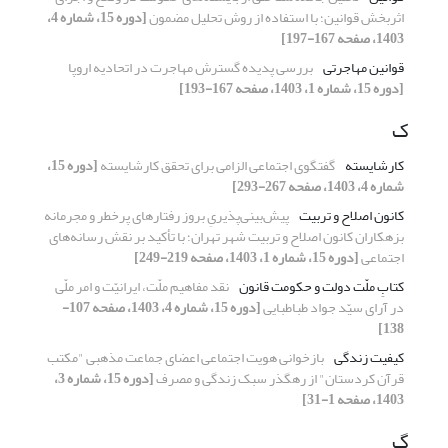
اثربخش قوانین؛ با استفاده از روش تحلیل مضمون
[دوره 15، شماره 4،
1403، صفحه 167-197]
قوانین مهاجرتی
بررسی پدیده گسترش مهاجرت در اتحادیه اروپا
[دوره 15، شماره 1، 1403، صفحه 167-193]
ک
کارشایسته
گفتگوی اجتماعی الزامی برای تحقق کارشایسته
[دوره 15،
شماره 4، 1403، صفحه 267-293]
کانون اصلاح و تربیت
پیش‌بینی‌پذیریِ‌ بروز رفتارهای پرخطر و مجرمانه
بزهکاران کانون اصلاح و تربیت شهر تهران؛ با تأکید بر نقش رسانه‌های
اجتماعی
[دوره 15، شماره 1، 1403، صفحه 219-249]
کتابِ ملّت دولت و حکومت قانون
نقد مفاهیم ملّت، ایرانیّت و امر ملّی
در آرای سیّد جواد طباطبایی
[دوره 15، شماره 4، 1403، صفحه 107-
138]
کیفیت زندگی
بازخوانی هویت اجتماعی اعضای جماعت مذهبی "مکتب
قرآن کردستان" از رهگذر سبک زندگی و مصرف
[دوره 15، شماره 3،
1403، صفحه 1-31]
گ