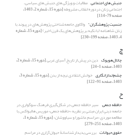
جنبش های اجتماعی
مطالبات و ویژگی های جنبش های سیاسی،
اجتماعی زنان دردوره انقلاب مشروطه
[دوره 15، شماره 2، 1403،
صفحه 79-114]
جنسیت پژوهشگران"
واکاوی جامعه‌شناختی پژوهش‌هایِ در پیوند با
زنان شاهنامه (با تکیه بر پژوهش‌های یک قرن اخیر)
[دوره 15، شماره
4، 1403، صفحه 199-230]
چ
چاتال‌هویوک
دین در پیش از تاریخِ آسیای غربی
[دوره 15، شماره 2،
1403، صفحه 1-24]
چشم‌اندازانگاری
خوانش انتقادی نیچه از بدن
[دوره 15، شماره 3،
1403، صفحه 91-122]
ح
حافظه جمعی
‏ سیر حافظه جمعی در شکل‌گیری فرهنگ سوگواری در
جامعه دینیِ ایران مبتنی ‌بر نظریه «حافظه جمعی» موریس هالبواکس با
مطالعه موردی «مراسم عاشورا و سیاووشان»
[دوره 15، شماره 1،
1403، صفحه 251-279]
حقوق‌حیوانات
بررسی پدیدارشناسانۀ حیوان‌آزاری در مراسم