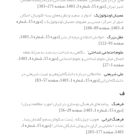
شهر تهران
[دوره 15، شماره 3، 1403، صفحه 271-303]
عصیان اونتولوژیک
ادوارد سعید و نظریه‌های پسا-کلونیال: امکان
عبور از «مرکز» مبتنی بر مفهوم «عصیان اونتولوژیک»
[دوره 15، شماره
4، 1403، صفحه 89-106]
عقل بزرگ
خوانش انتقادی نیچه از بدن
[دوره 15، شماره 3، 1403،
صفحه 91-122]
علوم اجتماعی شناختی'
نگاهی به شناخت بدنمند به منزلۀ نقطه
اتصال میان علوم شناختی و علوم اجتماعی
[دوره 15، شماره 4، 1403،
صفحه 1-27]
علی شریعتی
ملاحظاتی درباره دانشگاه‌پژوهی و غیبت شریعتی در
دانشگاه ایرانی
[دوره 15، شماره 1، 1403، صفحه 57-83]
ف
فرهنگ
پیامدهای فرهنگی نوسازی در ایران (مورد مطالعه تهران)
[دوره 15، شماره 1، 1403، صفحه 29-56]
فرهنگ ایرانی
هویت چهل‌تکه ، پُست سکولاریسم و گفتمان پَسا ـ
تجدد ( تحلیلی بر آرای داریوش شایگانِ متاخر)
[دوره 15، شماره 3،
1403، صفحه 177-203]