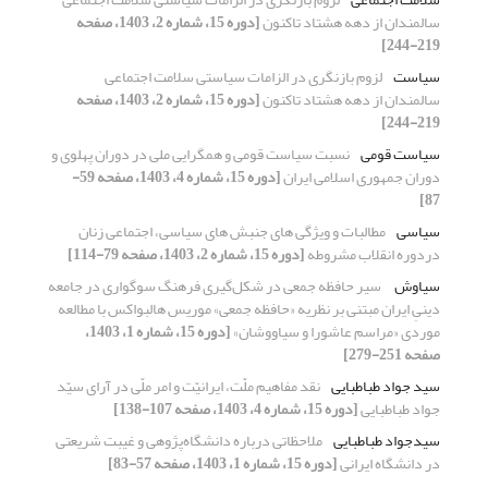
سالمندان از دهه هشتاد تاکنون
[دوره 15، شماره 2، 1403، صفحه
219-244]
سیاست
لزوم بازنگری در الزامات سیاستی سلامت اجتماعی
سالمندان از دهه هشتاد تاکنون
[دوره 15، شماره 2، 1403، صفحه
219-244]
سیاست قومی
نسبت سیاست قومی و همگرایی ملی در دوران پهلوی و
دوران جمهوری اسلامی ایران
[دوره 15، شماره 4، 1403، صفحه 59-
87]
سیاسی
مطالبات و ویژگی های جنبش های سیاسی، اجتماعی زنان
دردوره انقلاب مشروطه
[دوره 15، شماره 2، 1403، صفحه 79-114]
سیاوش
‏ سیر حافظه جمعی در شکل‌گیری فرهنگ سوگواری در جامعه
دینیِ ایران مبتنی ‌بر نظریه «حافظه جمعی» موریس هالبواکس با مطالعه
موردی «مراسم عاشورا و سیاووشان»
[دوره 15، شماره 1، 1403،
صفحه 251-279]
سید جواد طباطبایی
نقد مفاهیم ملّت، ایرانیّت و امر ملّی در آرای سیّد
جواد طباطبایی
[دوره 15، شماره 4، 1403، صفحه 107-138]
سیدجواد طباطبایی
ملاحظاتی درباره دانشگاه‌پژوهی و غیبت شریعتی
در دانشگاه ایرانی
[دوره 15، شماره 1، 1403، صفحه 57-83]