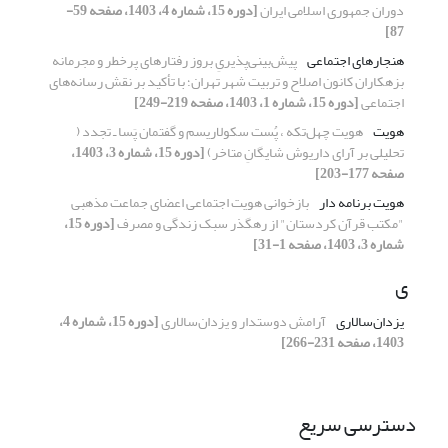
دوران جمهوری اسلامی ایران
[دوره 15، شماره 4، 1403، صفحه 59-
87]
هنجارهای اجتماعی
پیش‌بینی‌پذیریِ‌ بروز رفتارهای پرخطر و مجرمانه
بزهکاران کانون اصلاح و تربیت شهر تهران؛ با تأکید بر نقش رسانه‌های
اجتماعی
[دوره 15، شماره 1، 1403، صفحه 219-249]
هویت
هویت چهل‌تکه ، پُست سکولاریسم و گفتمان پَسا ـ تجدد (
تحلیلی بر آرای داریوش شایگانِ متاخر)
[دوره 15، شماره 3، 1403،
صفحه 177-203]
هویت برنامه دار
بازخوانی هویت اجتماعی اعضای جماعت مذهبی
"مکتب قرآن کردستان" از رهگذر سبک زندگی و مصرف
[دوره 15،
شماره 3، 1403، صفحه 1-31]
ی
یزدان‌سالاری
آرامش دوستدار و یزدان‌سالاری
[دوره 15، شماره 4،
1403، صفحه 231-266]
دسترسی سریع