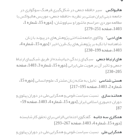
هالبواکس
‏ سیر حافظه جمعی در شکل‌گیری فرهنگ سوگواری در
جامعه دینیِ ایران مبتنی ‌بر نظریه «حافظه جمعی» موریس هالبواکس با
مطالعه موردی «مراسم عاشورا و سیاووشان»
[دوره 15، شماره 1،
1403، صفحه 251-279]
های ادبی"
واکاوی جامعه‌شناختی پژوهش‌هایِ در پیوند با زنان
شاهنامه (با تکیه بر پژوهش‌های یک قرن اخیر)
[دوره 15، شماره 4،
1403، صفحه 199-230]
های ارتباط جمعی
سبک‏های زندگیِ جهانی‏شده از طریق شبکه‏های ارتباط‏
جمعی و تاثیر آن بر هویت ملی ایرانی
[دوره 15، شماره 3، 1403، صفحه
205-230]
هستی شناسی
تخیل به مثابه زبان مشترک علوم انسانی
[دوره 15،
شماره 2، 1403، صفحه 195-217]
همانندسازی
نسبت سیاست قومی و همگرایی ملی در دوران پهلوی و
دوران جمهوری اسلامی ایران
[دوره 15، شماره 4، 1403، صفحه 59-
87]
همکاری سه جانبه
گفتگوی اجتماعی الزامی برای تحقق کارشایسته
[دوره 15، شماره 4، 1403، صفحه 267-293]
همگرایی ملی
نسبت سیاست قومی و همگرایی ملی در دوران پهلوی و