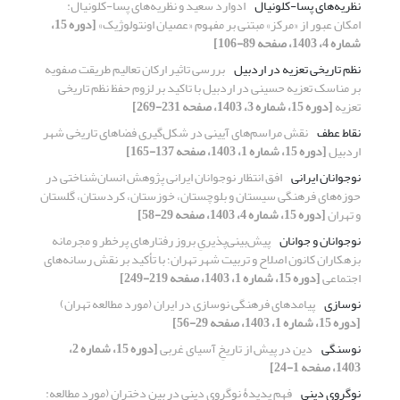
نظریه‌های پسا-کلونیال
ادوارد سعید و نظریه‌های پسا-کلونیال:
امکان عبور از «مرکز» مبتنی بر مفهوم «عصیان اونتولوژیک»
[دوره 15،
شماره 4، 1403، صفحه 89-106]
نظم تاریخی تعزیه در اردبیل
بررسی تاثیر ارکان تعالیم طریقت صفویه
بر مناسک تعزیه حسینی در اردبیل با تاکید بر لزوم حفظ نظم تاریخی
تعزیه
[دوره 15، شماره 3، 1403، صفحه 231-269]
نقاط عطف
نقش مراسم‌های آیینی در شکل‌گیری فضاهای تاریخی شهر
اردبیل
[دوره 15، شماره 1، 1403، صفحه 137-165]
نوجوانان ایرانی
افق انتظار نوجوانان ایرانی پژوهش انسان‌شناختی در
حوزه‌های فرهنگی سیستان و بلوچستان، خوزستان، کردستان، گلستان
و تهران
[دوره 15، شماره 4، 1403، صفحه 29-58]
نوجوانان و جوانان
پیش‌بینی‌پذیریِ‌ بروز رفتارهای پرخطر و مجرمانه
بزهکاران کانون اصلاح و تربیت شهر تهران؛ با تأکید بر نقش رسانه‌های
اجتماعی
[دوره 15، شماره 1، 1403، صفحه 219-249]
نوسازی
پیامدهای فرهنگی نوسازی در ایران (مورد مطالعه تهران)
[دوره 15، شماره 1، 1403، صفحه 29-56]
نوسنگی
دین در پیش از تاریخِ آسیای غربی
[دوره 15، شماره 2،
1403، صفحه 1-24]
نوگروی دینی
فهم پدیدۀ نوگروی دینی در بین دختران (مورد مطالعه: