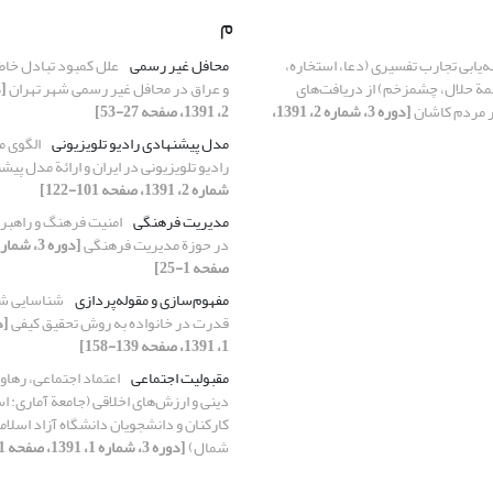
م
ه‌یابی تجارب تفسیری (دعا، استخاره،
محافل غیر رسمی
علل کمبود تبادل خاط
مة حلال، چشم‏زخم) از دریافت‌های
و عراق در محافل غیر رسمی شهر تهران
ر مردم کاشان
[دوره 3، شماره 2، 1391،
2، 1391، صفحه 27-53]
مدل پیشنهادی رادیو تلویزیونی
الگوی م
رادیو تلویزیونی در ایران و ارائة مدل پی
شماره 2، 1391، صفحه 101-122]
مدیریت فرهنگی
امنیت فرهنگ و راهبرد
در حوزة مدیریت فرهنگی
صفحه 1-25]
مفهوم‌سازی و مقوله‌پردازی
شناسایی ش
قدرت در خانواده‌ به روش تحقیق کیفی
1، 1391، صفحه 139-158]
مقبولیت اجتماعی
اعتماد اجتماعی، رهاو
دینی و ارزش‌های اخلاقی (جامعة آماری: اس
کارکنان و دانشجویان دانشگاه آزاد اسلام
شمال)
[دوره 3، شماره 1، 1391، صفحه 1-23]