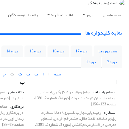
صفحه اصلی
مرور
اطلاعات نشریه
راهنمای نویسندگان
نمایه کلیدواژه ها
همه دوره ها
دوره 17
دوره 16
دوره 15
دوره 14
دوره 2
دوره 1
همه
آ
ا
ب
پ
ت
ث
ج
ا
ب
احساس اجحاف
عوامل مؤثر در شکل‌گیری احساس
بازاندیشی
هم‌
اجحاف در میان کارمندان دولت
[دوره 3، شماره 2، 1391،
در تهران
[دوره 3، شماره 1، 1391، صفحه 43-77]
صفحه 123-156]
بزهکاری
مطالع
استخاره
زمینه‌یابی تجارب تفسیری (دعا، استخاره،
در بزهکاری زنان
رؤیای صادقه، لقمة حلال، چشم‏زخم) از دریافت‌های
زندان اوین در دهة 0
معرفتی در اقشار مردم کاشان
[دوره 3، شماره 2، 1391،
صفحه 79-99]