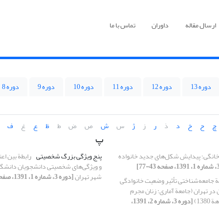
ارسال مقاله
داوران
تماس با ما
دوره 13
دوره 12
دوره 11
دوره 10
دوره 9
دوره 8
چ
ح
خ
د
ذ
ر
ز
ژ
س
ش
ص
ض
ط
ظ
ع
غ
ف
پ
خانگی؛ پیدایش شکل‌های جدید خانواده
پنج ویژگی بزرگ شخصیتی
رابطة بین اعت
و ویژگی‌های شخصیتی دانشجویان دانشگاه
شهر تهران
[دوره 3، شماره 1، 1391، صفحه 79-96]
ة جامعه‌شناختی تأثیر وضعیت خانوادگی
 در تهران (جامعة آماری: زنان مجرم
138)
[دوره 3، شماره 2، 1391،