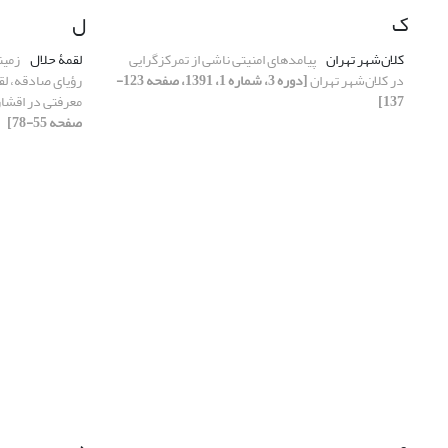
ک
ل
کلان‌شهر تهران
پیامدهای امنیتی ناشی از تمرکزگرایی
لقمۀ حلال
زمین
در کلان‌شهر تهران
[دوره 3، شماره 1، 1391، صفحه 123-
رؤیای صادقه، لق
137]
معرفتی در اقشا
صفحه 55-78]