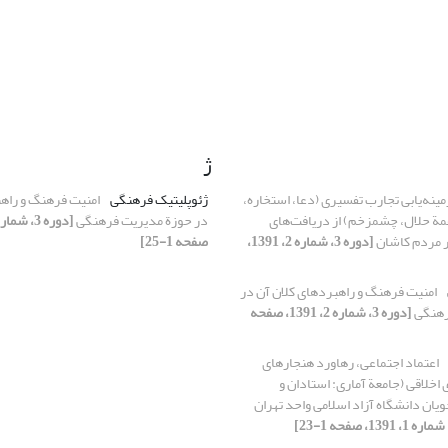
ژ
مینه‌یابی تجارب تفسیری (دعا، استخاره،
ژئوپلیتیک فرهنگی
امنیت فرهنگ و راهب
مة حلال، چشم‏زخم) از دریافت‌های
در حوزة مدیریت فرهنگی
ر مردم کاشان
[دوره 3، شماره 2، 1391،
صفحه 1-25]
امنیت فرهنگ و راهبردهای کلان آن در
رهنگی
[دوره 3، شماره 2، 1391، صفحه
اعتماد اجتماعی، رهاورد هنجارهای
اخلاقی (جامعة آماری: استادان و
ویان دانشگاه آزاد اسلامی واحد تهران