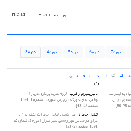
ورود به سامانه
ENGLISH
دوره 7
دوره 6
دوره 5
دوره 4
دوره 3
ق
ک
گ
ل
م
ن
و
ه
ی
ت
یاد به اینترنت
تأثیرپذیری از غرب
لزوم نظریه‌پردازی دربارة
‌های دولتی
واقعیت‌های دورگه در ایران
[دوره 3، شماره 1، 1391،
صفحه 25-42]
تبادل خاطره
علل کمبود تبادل خاطرات جنگ ایران و
عراق در محافل غیر رسمی شهر تهران
[دوره 3، شماره 2،
1391، صفحه 27-53]