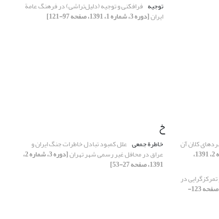
توجیه
فرافکنی و توجیه (دلیل‌تراشی) در فرهنگ عامة
ایران
[دوره 3، شماره 1، 1391، صفحه 97-121]
خ
ردهای کلان آن
خاطرة جمعی
علل کمبود تبادل خاطرات جنگ ایران و
[دوره 3، شماره 2، 1391،
عراق در محافل غیر رسمی شهر تهران
[دوره 3، شماره 2،
1391، صفحه 27-53]
 تمرکزگرایی در
[دوره 3، شماره 1، 1391، صفحه 123-