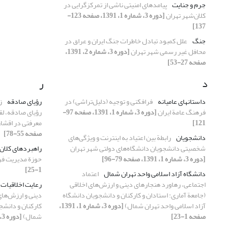
جرم و جنایت
پیامدهای امنیتی ناشی از تمرکزگرایی در
کلان‌شهر تهران
[دوره 3، شماره 1، 1391، صفحه 123-
137]
جنگ
علل کمبود تبادل خاطرات جنگ ایران و عراق در
محافل غیر رسمی شهر تهران
[دوره 3، شماره 2، 1391،
صفحه 27-53]
د
ر
داستان‎های عامیانه
فرافکنی و توجیه (دلیل‌تراشی) در
رؤیای صادقه
ز
فرهنگ عامة ایران
[دوره 3، شماره 1، 1391، صفحه 97-
رؤیای صادقه، لق
121]
معرفتی در اقشا
صفحه 55-78]
دانشجویان
رابطة بین اعتیاد به اینترنت و ویژگی‌های
شخصیتی دانشجویان دانشگاه‌های دولتی شهر تهران
راهبردهای کلان
[دوره 3، شماره 1، 1391، صفحه 79-96]
حوزة مدیریت ف
1-25]
دانشگاه آزاد اسلامی واحد تهران شمال
اعتماد
اجتماعی، رهاورد هنجارهای دینی و ارزش‌های اخلاقی
رعایت اخلاقیات
(جامعة آماری: استادان و کارکنان و دانشجویان دانشگاه
دینی و ارزش‌های 
آزاد اسلامی واحد تهران شمال)
[دوره 3، شماره 1، 1391،
کارکنان و دانشج
صفحه 1-23]
شمال)
[دوره 3، شماره 1، 1391، صفحه 1-23]