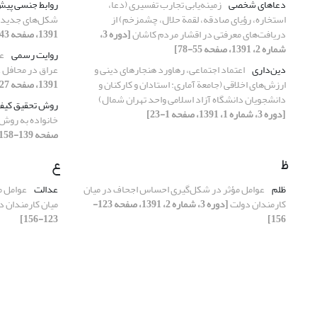
دعاهای شخصی
زمینه‌یابی تجارب تفسیری (دعا،
روابط جنسی پیش 
استخاره، رؤیای صادقه، لقمة حلال، چشم‏زخم) از
شکل‌های جدید خ
دریافت‌های معرفتی در اقشار مردم کاشان
[دوره 3،
1391، صفحه 43-77]
شماره 2، 1391، صفحه 55-78]
روایت رسمی
عل
دین‌داری
اعتماد اجتماعی، رهاورد هنجارهای دینی و
عراق در محافل 
ارزش‌های اخلاقی (جامعة آماری: استادان و کارکنان و
1391، صفحه 27-53]
دانشجویان دانشگاه آزاد اسلامی واحد تهران شمال)
روش تحقیق کیف
[دوره 3، شماره 1، 1391، صفحه 1-23]
خانواده‌ به روش
صفحه 139-158]
ظ
ع
ظلم
عوامل مؤثر در شکل‌گیری احساس اجحاف در میان
عدالت
عوامل م
کارمندان دولت
[دوره 3، شماره 2، 1391، صفحه 123-
میان کارمندان 
123-156]
156]