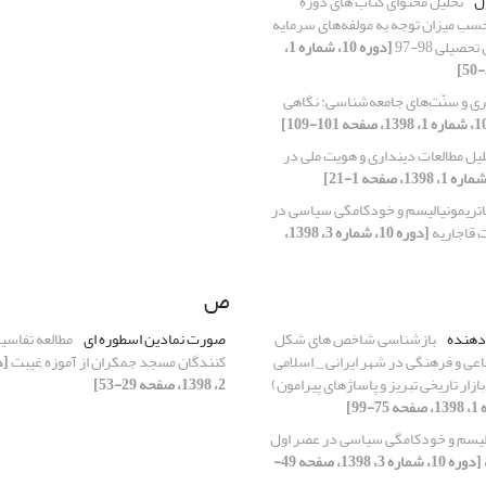
ل
تحلیل محتوای کتاب های دوره
سب میزان توجه به مولفه‌های سرمایه
صیلی 98-97
[دوره 10، شماره 1،
ی و سنّت‌های جامعه‌شناسی: نگاهی
لیل مطالعات دینداری و هویت ملی در
اتریمونیالیسم و خودکامگی سیاسی در
 قاجاریه
[دوره 10، شماره 3، 1398،
ص
دهنده
بازشناسی شاخص های شکل
صورت نمادین اسطوره ای
مطالعه تفاسی
عی و فرهنگی در شهر ایرانی _ اسلامی
کنندگان مسجد جمکران از آموزه غیبت
ازار تاریخی تبریز و پاساژهای پیرامون)
2، 1398، صفحه 29-53]
الیسم و خودکامگی سیاسی در عصر اول
[دوره 10، شماره 3، 1398، صفحه 49-