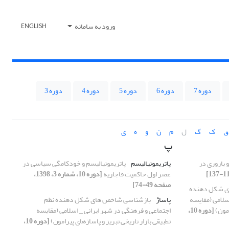
ورود به سامانه
ENGLISH
دوره 7
دوره 6
دوره 5
دوره 4
دوره 3
ق
ک
گ
ل
م
ن
و
ه
ی
پ
 باروری در
پاتریمونیالیسم
پاتریمونیالیسم و خودکامگی سیاسی در
عصر اول حاکمیت قاجاریه
[دوره 10، شماره 3، 1398،
صفحه 49-74]
ی شکل دهنده
سلامی (مقایسه
پاساژ
بازشناسی شاخص های شکل دهنده نظم
امون)
[دوره 10،
اجتماعی و فرهنگی در شهر ایرانی _ اسلامی (مقایسه
تطبیقی بازار تاریخی تبریز و پاساژهای پیرامون)
[دوره 10،