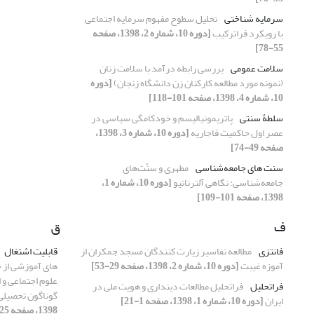
سرمایه شناختی
تحلیل سطوح مفهوم سرمایه اجتماعی
با رویکرد فراترکیب
[دوره 10، شماره 2، 1398، صفحه
55-78]
سلامت عمومی
بررسی رابطه درآمد با سلامت زنان
(نمونه مورد مطالعه کارکنان زن دانشگاه زنجان)
[دوره
10، شماره 4، 1398، صفحه 101-118]
سلطۀ سنتی
پاتریمونیالیسم و خودکامگی سیاسی در
عصر اول حاکمیت قاجاریه
[دوره 10، شماره 3، 1398،
صفحه 49-74]
سنت های جامعه‌شناسی
مطهری و سنّت‌های
جامعه‌شناسی: نگاهی آلترناتیو
[دوره 10، شماره 1،
1398، صفحه 101-109]
ف
ق
فانتزی
مطالعه تفاسیر زیارت کنندگان مسجد جمکران از
قابلیت اشتغال
آموزه غیبت
[دوره 10، شماره 2، 1398، صفحه 29-53]
های آموزشی از 
علوم اجتماعی و 
فراتحلیل
فراتحلیل مطالعات دینداری و هویت ملی در
گوناگون تحصیلی از 
ایران
[دوره 10، شماره 1، 1398، صفحه 1-21]
1398، صفحه 125-148]