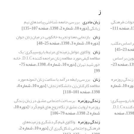
ز
حولات فرهنگی
زبان مادری
بررسی جامعه شناختی پیامدهای نیم
[دوره 10، شماره 1، 1398، صفحه 111-
زبانگی
[دوره 10، شماره 2، 1398، صفحه 107-135]
زنان
بازنمایی معنا و تجربه خالکوبی در میان زنان جوان
بر اساس مکتب
[دوره 10، شماره 3، 1398، صفحه 25-48]
زنان
واکاوی عوامل زمینه ای مرتبط با روسپیگری: یک
وین بر اساس
مطالعه کیفی مورد مطالعه زنان مراجعه کننده D.I.C. خانه
[دوره 10، شماره 4، 1398، صفحه 23-
خورشید تهران
[دوره 10، شماره 4، 1398، صفحه 75-
99]
زندگی روزمره
زنان
بررسی رابطه درآمد با سلامت زنان (نمونه مورد
[دوره 10، شماره
مطالعه کارکنان زن دانشگاه زنجان)
[دوره 10، شماره 4،
1398، صفحه 101-118]
ط با روسپیگری:
زندگی روزمره
برسـاخت اجتماعی عشـق در زبان زندگی
یک مطالعه کیفی مورد مطالعه زنان مراجعه کننده D.I.C.
روزمره (روایت عشق از نگاه زوج های قوم کُرد)
[دوره 10،
[دوره 10، شماره 4، 1398، صفحه
شماره 2، 1398، صفحه 79-106]
زندگی روزمره
واکاوی فهم گردشگری و زمینه‌های
فرهنگی و اجتماعی شکل‌گیری آن
[دوره 10، شماره 2،