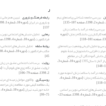
ر
ان
بررسی جامعه شناختی پیامدهای نیم
رابطه فرهنگ و باروری
تبیین همزمانی ت
و باروری در ایران
137]
بررسی رابطه درآمد با سلامت زنان
لعه کارکنان زن دانشگاه زنجان)
[دوره
رهایی
تحلیل جنبش‌های اجتماعی نوین 
فرانکفورت
[دوره 10، شماره 4، 1398، صفحه 23-45]
رسی و تحلیل تاریخی وضعیت برنامه های
روابط سلطه
تحلیل جنبش‌های اجتماعی ن
مهارت افزایی دانشجویان رشتۀ علوم
مکتب فرانکفورت
ال دانش آموختگان آن در مقاطع
45]
آغاز تا سال1395
[دوره 10، شماره 3،
روایت
برسـاخت اجتماعی عشـق در زبان 
(روایت عشق از نگاه زوج های قوم کُرد)
ابطه درآمد با سلامت زنان (نمونه مورد
2، 1398، صفحه 79-106]
زن دانشگاه زنجان)
[دوره 10، شماره 4،
روسپیگری
واکاوی عوامل زمینه ای مرتب
یل جنبش‌های اجتماعی نوین بر اساس
خانه خورشید تهران
ت
[دوره 10، شماره 4، 1398، صفحه 23-
75-99]