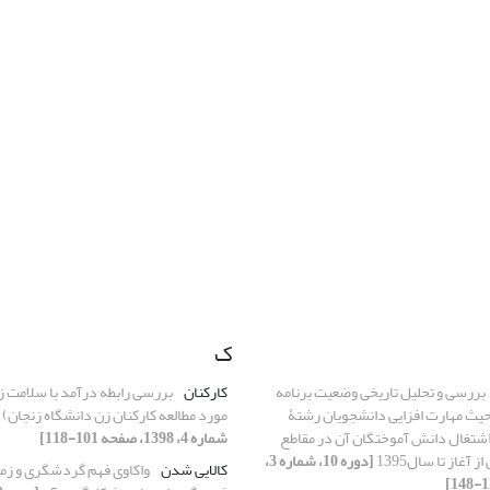
ک
بررسی و تحلیل تاریخی وضعیت برنامه
کارکنان
بررسی رابطه درآمد با سلامت زن
حیث مهارت افزایی دانشجویان رشتۀ
مورد مطالعه کارکنان زن دانشگاه زنجان)
اشتغال دانش آموختگان آن در مقاطع
شماره 4، 1398، صفحه 101-118]
آغاز تا سال1395
[دوره 10، شماره 3،
کالایی شدن
واکاوی فهم گردشگری و زمی