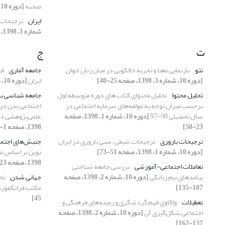
صحنه
[دوره 10، شماره 4، 1398، صفحه 119-133]
ایران
ترجیحات ش
شماره 1، 1398، صفحه 51-73]
ت
ج
تتو
بازنمایی معنا و تجربه خالکوبی در میان زنان جوان
جامعه آماری
فر
[دوره 10، شماره 3، 1398، صفحه 25-48]
ایران
[دوره 10، شماره 1، 1398، صفحه 1-21]
تحلیل محتوا
تحلیل محتوای کتاب های دوره متوسطه اول
جامعه شناسی ب
برحسب میزان توجه به مولفه‌های سرمایه اجتماعی در
اجتماعی بدن در 
سال تحصیلی 98-97
[دوره 10، شماره 1، 1398، صفحه
علمی‌پژوهشی داخلی 1395
23-50]
1398، صفحه 1-24]
ترجیحات باروری
ترجیحات شیعی – سنی باروری در ایران
جنبش‌های اجتما
[دوره 10، شماره 1، 1398، صفحه 51-73]
نوین بر اساس م
1398، صفحه 23-45]
تعاملات اجتماعی-آموزشی
بررسی جامعه شناختی
پیامدهای نیم زبانگی
[دوره 10، شماره 2، 1398، صفحه
جهانی شدن
تح
107-135]
مکتب فرانکفور
45]
تعطیلات
واکاوی فهم گردشگری و زمینه‌های فرهنگی و
اجتماعی شکل‌گیری آن
[دوره 10، شماره 2، 1398، صفحه
137-162]