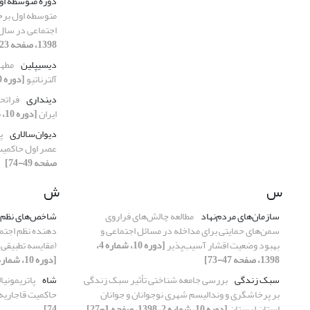
دوره متوسطه او
متوسطه اول برح
اجتماعی در سال تح
1398، صفحه 23-50]
دیسیپلین
مطهر
آلترناتیو
[دوره 10، شماره 1، 1398، صفحه 101-109]
دینداری
فراتح
ایران
[دوره 10، شماره 1، 1398، صفحه 1-21]
دیوان‌سالاری
پ
عصر اول حاکمیت
صفحه 49-74]
س
ش
سازمان‌های مردم‌نهاد
مطالعه چالش‌های فراروی
شاخص‌های نظم‌
سمن‌های حمایتی برای مداخله در مسائل اجتماعی و
دهنده نظم اجتما
بهبود وضعیت اقشار آسیب‌پذیر
[دوره 10، شماره 4،
(مقایسه تطبیقی ب
1398، صفحه 47-73]
[دوره 10، شماره 1، 1398، صفحه 75-99]
سبک زندگی
بررسی جامعه شناختی تأثیر سبک زندگی
شاه
پاتریمونی
بر پرخاشگری و وندالیسم شهری نوجوانان و جوانان
حاکمیت قاجاریه
استان لرستان
[دوره 10، شماره 2، 1398، صفحه 1-27]
74]