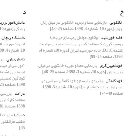
خ
د
خالکوبی
بازنمایی معنا و تجربه خالکوبی در میان زنان
دانش‌آموز لر زب
جوان
[دوره 10، شماره 3، 1398، صفحه 25-48]
زبانگی
[دوره 10، شماره 2، 1398، صفحه 107-135]
خانه خورشید
واکاوی عوامل زمینه ای مرتبط با
دانشگاه زنجان
روسپیگری: یک مطالعه کیفی مورد مطالعه زنان مراجعه
(نمونه مورد مطا
کننده D.I.C. خانه خورشید تهران
[دوره 10، شماره 4،
10، شماره 4، 1398، صفحه 101-118]
1398، صفحه 75-99]
دانش نظری
بر
خودتعیین‌گری
بازنمایی معنا و تجربه خالکوبی در میان
آموزشی از حیث 
زنان جوان
[دوره 10، شماره 3، 1398، صفحه 25-48]
اجتماعی و اشتغ
گوناگون تحصیلی از 
خودکامگی
پاتریمونیالیسم و خودکامگی سیاسی در
1398، صفحه 125-148]
عصر اول حاکمیت قاجاریه
[دوره 10، شماره 3، 1398،
صفحه 49-74]
درآمد
بررسی ر
مطالعه کارکنان 
1398، صفحه 101-118]
دموکراسی
تحل
مکتب فرانکفور
45]