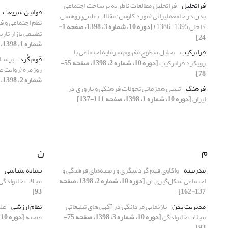
فراتحلیل
فراتحلیل مطالعات ناظر به برساخت اجتماعی
قوانین شریعت
بدن در جامعه ایرانی (مورد کاوش: مقالات علمی‌پژوهشی
نظم اجتماعی و ف
داخلی 1395-1386)
[دوره 10، شماره 3، 1398، صفحه 1-
تطبیقی بازار تار
24]
شماره 1، 1398، صفحه 75-99]
فراترکیب
تحلیل سطوح مفهوم سرمایه اجتماعی با
قوم کُرد
برسـا
رویکرد فراترکیب
[دوره 10، شماره 2، 1398، صفحه 55-
روزمره (روایت ع
78]
شماره 2، 1398، صفحه 79-106]
فرهنگ
تبیین همزمانی تحولات فرهنگی و باروری در
ایران
[دوره 10، شماره 1، 1398، صفحه 111-137]
م
ن
مدرنیته
واکاوی فهم گردشگری و زمینه‌های فرهنگی و
نشانه شناسی
اجتماعی شکل‌گیری آن
[دوره 10، شماره 2، 1398، صفحه
مجلات خانوادگی
93]
137-162]
مدیریت بدن
بازنمایی مردانگی در آگهی های تبلیغاتی
نظام ارزشی
عل
مجلات خانوادگی
[دوره 10، شماره 3، 1398، صفحه 75-
صحنه
[دوره 10، شماره 4، 1398، صفحه 119-133]
93]