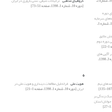
[دوره 10، شماره 2،
گروههای مذهبی
ترجیحات شیعی – سنی باروری در ایران
[دوره 10، شماره 1، 1398، صفحه 51-73]
ی دوره
‌های سرمایه
[دوره 10، شماره 1،
ش علایق
 دوره دوم
ر آگهی های
[دوره 10، شماره 3، 1398،
ه
مدهای نیم
هویت ملی
فراتحلیل مطالعات دینداری و هویت ملی در
ایران
[دوره 10، شماره 1، 1398، صفحه 1-21]
سبک زندگی بر
جوانان استان