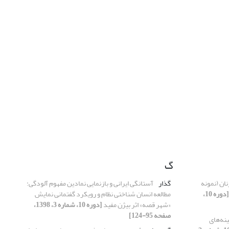
گ
ان (نمونه
گذار
آستانگی ایرانی و بازنمایی نمادین مفهوم آلودگی:
[دوره 10،
مطالعه انسان شناختی نظام و رویکرد گفتمانی نمایش
«شهر قصه» اثر بیژن مفید
[دوره 10، شماره 3، 1398،
صفحه 95-124]
نه‌های