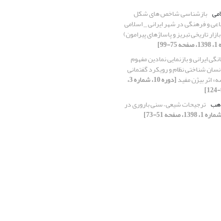
امی
بازشناسی شاخص های شکل
عی و فرهنگی در شهر ایرانی _ اسلامی
ازار تاریخی تبریز و پاساژهای پیرامون)
نگی ایرانی و بازنمایی نمادین مفهوم
انسان شناختی نظام و رویکرد گفتمانی
» اثر بیژن مفید
[دوره 10، شماره 3،
ذهب
ترجیحات شیعی – سنی باروری در