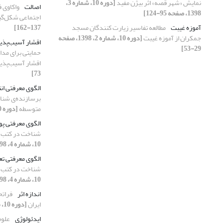
نمایش «شهر قصه» اثر بیژن مفید
[دوره 10، شماره 3،
اصالت
واکاوی 
1398، صفحه 95-124]
اجتماعی شکل‌گی
آموزه غیبت
مطالعه تفاسیر زیارت کنندگان مسجد
137-162]
جمکران از آموزه غیبت
[دوره 10، شماره 2، 1398، صفحه
اقشار آسیب‌پذی
29-53]
حمایتی برای مدا
اقشار آسیب‌پذی
73]
الگوی معرفتی ان
برسازنده‌ی شنا
متوسطه
[دوره 10، شماره 4، 1398، صفحه 1-22]
الگوی معرفتی پ
شناخت در کتب 
10، شماره 4، 1398، صفحه 1-22]
الگوی معرفتی تعا
شناخت در کتب 
10، شماره 4، 1398، صفحه 1-22]
اندازه اثر
فراتح
ایران
[دوره 10، شماره 1، 1398، صفحه 1-21]
ایدئولوژی
علوم