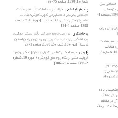
شماره 1، 1398، صفحه 75-99]
 اجتماعی بدن
می‌پژوهشی
پذیرش اجتماعی
فراتحلیل مطالعات ناظر به برساخت
[دوره 10، شماره 3، 1398، صفحه 1-
اجتماعی بدن در جامعه ایرانی (مورد کاوش: مقالات
علمی‌پژوهشی داخلی 1395-1386)
[دوره 10، شماره 3،
1398، صفحه 1-24]
یان زنان جوان
پرخاشگری
بررسی جامعه شناختی تأثیر سبک زندگی بر
پرخاشگری و وندالیسم شهری نوجوانان و جوانان استان
ظر به برساخت
لرستان
[دوره 10، شماره 2، 1398، صفحه 1-27]
: مقالات
[دوره 10، شماره 3،
پُل جی
برسـاخت اجتماعی عشـق در زبان زندگی روزمره
(روایت عشق از نگاه زوج های قوم کُرد)
[دوره 10، شماره
2، 1398، صفحه 79-106]
ی فراروی
جتماعی و
[دوره 10، شماره 4،
وضعیت برنامه
ویان رشتۀ
آن در مقاطع
[دوره 10، شماره 3،