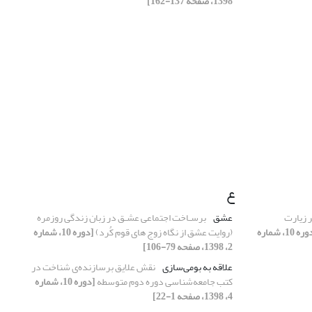
1398، صفحه 137-162]
ع
ر زیارت
عشق
برسـاخت اجتماعی عشـق در زبان زندگی روزمره
[دوره 10، شماره
(روایت عشق از نگاه زوج های قوم کُرد)
[دوره 10، شماره
2، 1398، صفحه 79-106]
علاقه به بومی‌سازی
نقش علایق برسازنده‌ی شناخت در
کتب جامعه‌شناسی دوره دوم متوسطه
[دوره 10، شماره
4، 1398، صفحه 1-22]