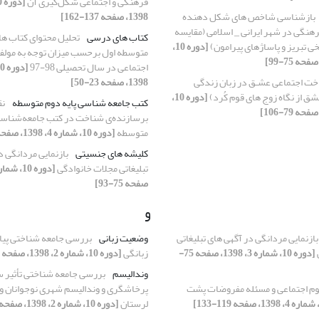
فرهنگی و اجتماعی شکل‌گیری آن
بازشناسی شاخص های شکل دهنده
1398، صفحه 137-162]
رهنگی در شهر ایرانی _ اسلامی (مقایسه
کتاب های درسی
تحلیل محتوای کتاب ها
یخی تبریز و پاساژهای پیرامون)
[دوره 10،
متوسطه اول برحسب میزان توجه به مولفه
اجتماعی در سال تحصیلی 98-97
خت اجتماعی عشـق در زبان زندگی
1398، صفحه 23-50]
شق از نگاه زوج های قوم کُرد)
[دوره 10،
کتب جامعه شناسی پایه دوم متوسطه
نق
برسازنده‌ی شناخت در کتب جامعه‌شناسی
متوسطه
[دوره 10، شماره 4، 1398، صفحه 1-22]
کلیشه های جنسیتی
بازنمایی مردانگی د
تبلیغاتی مجلات خانوادگی
صفحه 75-93]
و
بازنمایی مردانگی در آگهی های تبلیغاتی
وضعیت زبانی
بررسی جامعه شناختی پیا
[دوره 10، شماره 3، 1398، صفحه 75-
زبانگی
[دوره 10، شماره 2، 1398، صفحه 107-135]
وندالیسم
بررسی جامعه شناختی تأثیر 
وم اجتماعی و مسئله مفروضات پشت
پرخاشگری و وندالیسم شهری نوجوانان و 
لرستان
[دوره 10، شماره 2، 1398، صفحه 1-27]