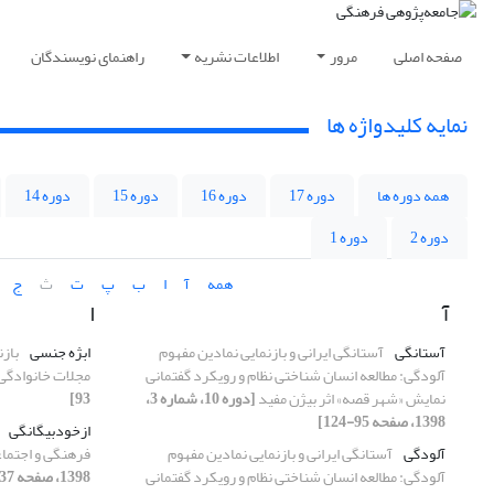
صفحه اصلی
مرور
اطلاعات نشریه
راهنمای نویسندگان
نمایه کلیدواژه ها
همه دوره ها
دوره 17
دوره 16
دوره 15
دوره 14
دوره 2
دوره 1
همه
آ
ا
ب
پ
ت
ث
ج
آ
ا
آستانگی
آستانگی ایرانی و بازنمایی نمادین مفهوم
ابژه جنسی
بازن
آلودگی: مطالعه انسان شناختی نظام و رویکرد گفتمانی
مجلات خانوادگی
نمایش «شهر قصه» اثر بیژن مفید
[دوره 10، شماره 3،
93]
1398، صفحه 95-124]
ازخودبیگانگی
آلودگی
آستانگی ایرانی و بازنمایی نمادین مفهوم
فرهنگی و اجتما
آلودگی: مطالعه انسان شناختی نظام و رویکرد گفتمانی
1398، صفحه 137-162]