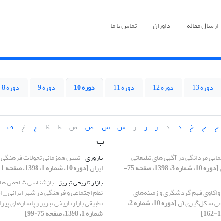
ارسال مقاله
داوران
تماس با ما
دوره 13
دوره 12
دوره 11
دوره 10
دوره 9
دوره 8
چ
ح
خ
د
ذ
ر
ز
ژ
س
ش
ص
ض
ط
ظ
ع
غ
ف
ب
مایی مردانگی در آگهی های تبلیغاتی
باروری
تبیین همزمانی تحولات فرهنگی و
[دوره 10، شماره 3، 1398، صفحه 75-
ایران
[دوره 10، شماره 1، 1398، صفحه 111-137]
بازار تاریخی تبریز
بازشناسی شاخص ها
واکاوی فهم گردشگری و زمینه‌های
نظم اجتماعی و فرهنگی در شهر ایرانی _ ا
عی شکل‌گیری آن
[دوره 10، شماره 2،
تطبیقی بازار تاریخی تبریز و پاساژهای پیر
شماره 1، 1398، صفحه 75-99]