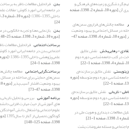
فهم گردشگری و زمینه‌های فرهنگی و
بدن
فراتحلیل مطالعات ناظر به برساخت
ری آن
[دوره 10، شماره 2، 1398، صفحه
در جامعه ایرانی (مورد کاوش: مقالات عل
داخلی 1395-1386)
24]
ر
مطالعه چالش‌های فراروی سمن‌های
خله در مسائل اجتماعی و بهبود وضعیت
بدن
بازنمایی معنا و تجربه خالکوبی در م
ر
[دوره 10، شماره 4، 1398، صفحه 47-
[دوره 10، شماره 3، 1398، صفحه 25-48]
برساخت اجتماعی
فراتحلیل مطالعات نا
تقادی - رهایی‌بخش
نقش علایق
اجتماعی بدن در جامعه ایرانی (مورد کاوش
خت در کتب جامعه‌شناسی دوره دوم
علمی‌پژوهشی داخلی 1395-1386)
1398، صفحه 1-24]
وزیتویستی
نقش علایق برسازنده‌ی
برساخت‌گرایی اجتماعی
مطالعه چالش‌ها
جامعه‌شناسی دوره دوم متوسطه
[دوره
سمن‌های حمایتی برای مداخله در مسائل ا
بهبود وضعیت اقشار آسیب‌پذیر
1398، صفحه 47-73]
ملی - تاریخی
نقش علایق برسازنده‌ی
جامعه‌شناسی دوره دوم متوسطه
[دوره
برنامه آموزشی
بررسی و تحلیل تاریخی 
های آموزشی از حیث مهارت افزایی دانشج
علوم اجتماعی و اشتغال دانش آموختگان 
لیل مطالعات دینداری و هویت ملی در
گوناگون تحصیلی از آغاز تا سال1395
1398، صفحه 125-148]
 اجتماعی و مسئله مفروضات پشت