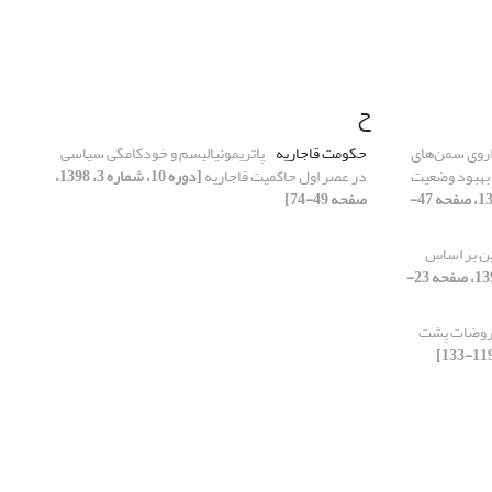
ح
اروی سمن‌های
حکومت قاجاریه
پاتریمونیالیسم و خودکامگی سیاسی
 بهبود وضعیت
در عصر اول حاکمیت قاجاریه
[دوره 10، شماره 3، 1398،
[دوره 10، شماره 4، 1398، صفحه 47-
صفحه 49-74]
ین بر اساس
[دوره 10، شماره 4، 1398، صفحه 23-
فروضات پشت