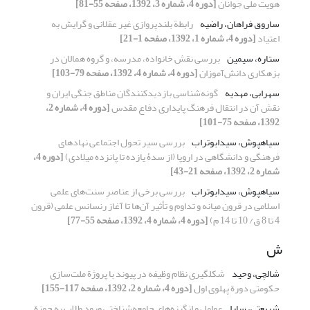
هویت ملی جوانان
[دوره 4، شماره 3، 1392، صفحه 55-81]
ساروق فراهان، راضیه
رابطة بلندپروازی غیر عقلانی و گرایش به
اعتیاد
[دوره 4، شماره 1، 1392، صفحه 1-21]
ستاره، سیمین
بررسی نقش خانواده، مدرسه، و گروه همالان در
بزهکاری دانش‌آموزان
[دوره 4، شماره 4، 1392، صفحه 79-103]
سهرابی، مهدیه
گونه‌شناسی بازدیدکنندگان مناطق جنگی ایران و
نقش آن در انتقال فرهنگ پایداری دفاع مقدس
[دوره 4، شماره 2،
1392، صفحه 75-101]
سیاهپوش، سید‌ابوتراب
بررسی سیر تحول اجتماعی نهادهای
فرهنگی و دانشگاهی در اروپا (از سدۀ یازده تا پانزده میلادی)
[دوره 4،
شماره 2، 1392، صفحه 21-43]
سیاهپوش، سیدابوتراب
بررسی برخی از عناصرِ سنت‌های ‌‌علمی
اسلامی در قرون ‌‌میانه و تداوم و تأثیر آن‌ها تا آغاز رنسانس علمی (قرون
‌‌4 تا 8 ق/ 10 تا 14 م)
[دوره 4، شماره 4، 1392، صفحه 55-77]
ش
شالچی، وحید
شکل‏گیری نظام وظیفه در پیوند با پروژة ملت‌سازی
حکومتی دورة پهلوی اول
[دوره 4، شماره 2، 1392، صفحه 117-155]
شریعتی، سارا
عوامل و انگیزه‌های جامعه‌شناختی ورود طلاب به حوزة