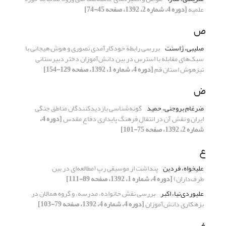
علمیه
[دوره 4، شماره 2، 1392، صفحه 45-74]
ص
صلیبی، ژاسنت
بررسی رابطة خودکارآمدی تصوری و هوش هیجانی با
سبک‌های مقابله با استرس در بین دانش‌آموزان دختر دبیرستانی
تیزهوش استان قم
[دوره 4، شماره 1، 1392، صفحه 129-154]
ض
ضرغام بروجنی، حمید
گونه‌شناسی بازدیدکنندگان مناطق جنگی
ایران و نقش آن در انتقال فرهنگ پایداری دفاع مقدس
[دوره 4،
شماره 2، 1392، صفحه 75-101]
ع
علیخواه، فردین
پنداشت از موسیقی رپ (مطالعه‌ای در بین
طرف‌داران)
[دوره 4، شماره 1، 1392، صفحه 89-111]
علیوردی‌نیا، اکبر
بررسی نقش خانواده، مدرسه، و گروه همالان در
بزهکاری دانش‌آموزان
[دوره 4، شماره 4، 1392، صفحه 79-103]
غ