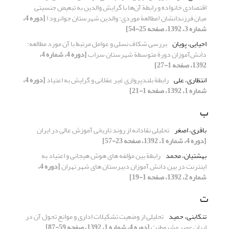
اقتصادی خانواده و رابطة آن‌‌‌ها با گرایش والدین به تبعیض جنسیتی
میان فرزندانشان (مطالعة موردی: والدین شهرستان جوانرود)
[دوره 4،
شماره 3، 1392، صفحه 25-54]
احیایی، پویان
بررسی شکاف نسلی و عوامل مرتبط با آن مورد مطالعه:
دانش‌آموزان دورة متوسطة شهرستان سراب
[دوره 4، شماره 4،
1392، صفحه 1-27]
انتظاری، علی
رابطة بلندپروازی غیر عقلانی و گرایش به اعتیاد
[دوره 4،
شماره 1، 1392، صفحه 1-21]
ب
باقری، اصغر
تحلیلی نقادانه از روند تاریخی آموزش عالی در ایران
[دوره 4، شماره 1، 1392، صفحه 23-57]
بهشتیان، محمد
رابطة بین مؤلفه های هوش هیجانی و اعتیاد به
اینترنت در بین دانش آموزان دبیرستان های شهر تهران
[دوره 4،
شماره 2، 1392، صفحه 1-19]
ت
تنکابنی، حمید
تحلیلی از وضعیت تشکیلات اداری و موانع تحول آن در
ایرانِ عصر مشروطیت
[دوره 4، شماره 1، 1392، صفحه 59-87]