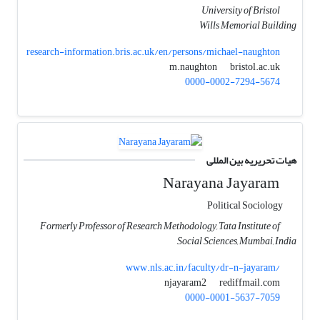
University of Bristol
Wills Memorial Building
research-information.bris.ac.uk/en/persons/michael-naughton
bristol.ac.uk
m.naughton
0000-0002-7294-5674
هیات تحریریه بین المللی
Narayana Jayaram
Political Sociology
Formerly Professor of Research Methodology, Tata Institute of
Social Sciences, Mumbai, India
www.nls.ac.in/faculty/dr-n-jayaram/
rediffmail.com
njayaram2
0000-0001-5637-7059