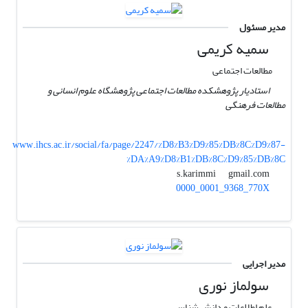
مدیر مسئول
سمیه کریمی
مطالعات اجتماعی
استادیار پژوهشکده مطالعات اجتماعی پژوهشگاه علوم انسانی و
مطالعات فرهنگی
www.ihcs.ac.ir/social/fa/page/2247/%D8%B3%D9%85%DB%8C%D9%87-
%DA%A9%D8%B1%DB%8C%D9%85%DB%8C
gmail.com
s.karimmi
0000_0001_9368_770X
مدیر اجرایی
سولماز نوری
علم اطلاعات و دانش شناسی