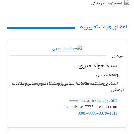
اعضای هیات تحریریه
سردبیر
سید جواد میری
جامعه شناسی
استاد پژوهشکده مطالعات اجتماعی پژوهشگاه علوم انسانی و مطالعات
فرهنگی
www.ihcs.ac.ir/fa/page/561
yahoo.com
leo_tolstoy17335
0009-0006-9079-4511