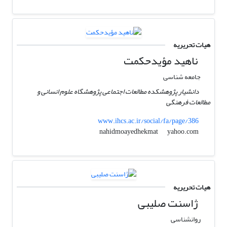
هیات تحریریه
ناهید مؤیدحکمت
جامعه شناسی
دانشیار پژوهشکده مطالعات اجتماعی پژوهشگاه علوم انسانی و
مطالعات فرهنگی
www.ihcs.ac.ir/social/fa/page/386
yahoo.com
nahidmoayedhekmat
هیات تحریریه
ژاسنت صلیبی
روانشناسی