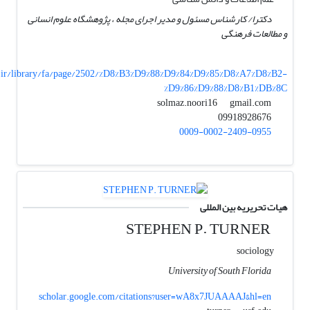
دکترا/ کارشناس مسئول و مدیر اجرای مجله ، پژوهشگاه علوم انسانی
و مطالعات فرهنگی
.ir/library/fa/page/2502/%D8%B3%D9%88%D9%84%D9%85%D8%A7%D8%B2-
%D9%86%D9%88%D8%B1%DB%8C
gmail.com
solmaz.noori16
09918928676
0009-0002-2409-0955
هیات تحریریه بین المللی
STEPHEN P. TURNER
sociology
University of South Florida
scholar.google.com/citations?user=wA8x7JUAAAAJ&hl=en