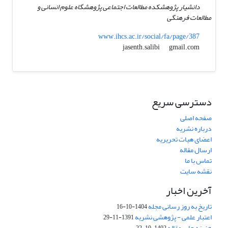
دانشیار پژوهشکده مطالعات اجتماعی پژوهشگاه علوم انسانی و
مطالعات فرهنگی
www.ihcs.ac.ir/social/fa/page/387
gmail.com
jasenth.salibi
دسترسی سریع
صفحه اصلی
درباره نشریه
اعضای هیات تحریریه
ارسال مقاله
تماس با ما
نقشه سایت
آخرین اخبار
تاریخ به روز رسانی مجله
1404-10-16
اعتبار علمی - پژوهشی نشریه
1391-11-29
هزینه چاپ مقاله
1402-10-22