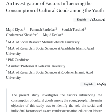
An Investigation of Factors Influencing the
Consumption of Cultural Goods among the Youth
نویسندگان
English
1
2
3
Majid Elyasi
Fatemeh Pardedar
Soudeh Torshizi
4
5
Gholamreza Khoshfar
Majid Denko
1
M.A. of Social Research, Shahid Beheshti University
2
M.A. of Research in Social Sciences at Azadshahr Islamic Azad
University,
3
PhD Candidate
4
Assistant Professor at Golestan University
5
M.A. of Research in Social Sciences at Roodehen Islamic Azad
University
چکیده
English
The present study investigates the factors influencing the
consumption of cultural goods among the young people. The main
objective of this study was to identify the role the social and
individual factors such as age, gender, occupation, education, leisure