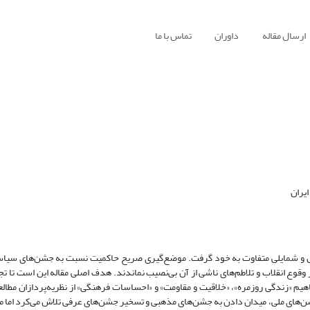
تماس با ما
داوران
ارسال مقاله
گروه
صت همچون بسیاری از مناسبات زندگی، متأثر از انقلاب، شکل و شمایلی متفاوت 
ر حکومت پهلوی شد. جشن‌ها در ساحت زندگی خانوادگی نیز از وقوع انقلاب و تلاطم‌های
ی مردم در دهه‌ی شصت را فهم کند. بدین منظور برآیندی از مفاهیم «زندگی روزمره»، «
 نتایج پژوهش نشان می‌دهد که گرچه حاکمیت در جهت حذف جشن‌های ملی، میدان دادن 