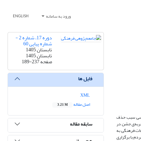
ورود به سامانه
ENGLISH
دوره 17، شماره 2 -
شماره پیاپی 60
تابستان 1405
تابستان 1405
189-237
صفحه
فایل ها
XML
اصل مقاله
3.21 M
جشن در دهه ش
سابقه مقاله
جشن‌های یادآو
زندگی روزمره‌
کار گرفته شد.
هم رسانی