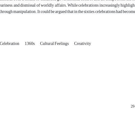
riness, and dismissal of worldly affairs. While celebrations increasingly highligh
through manipulation. It could be argued that in the sixties, celebrations had become 
Celebration
1360s
Cultural Feelings
Creativity