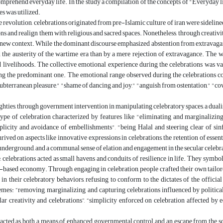
prehend everyday life. In the study a compilation of the concepts of "Everyday li
es was utilized.
 revolution, celebrations originated from pre-Islamic culture of iran were sideli
ons and realign them with religious and sacred spaces. Nonetheless, through creativi
 new context. While the dominant discourse emphasized abstention from extravaganc
he austerity of the wartime era than by a mere rejection of extravagance. The war
d livelihoods. The collective emotional experience during the celebrations was v
ing the predominant one. The emotional range observed during the celebrations co
subterranean pleasure," "shame of dancing and joy," "anguish from ostentation," "cove
ghties, through government intervention in manipulating celebratory spaces, a dual
pe of celebration characterized by features like "eliminating and marginalizing t
mplicity and avoidance of embellishments", "being Halal and steering clear of si
hrived on aspects like innovative expressions in celebrations, the retention of essen
underground, and a communal sense of elation and engagement in the secular celebr
e, celebrations acted as small havens and conduits of resilience in life. They symboli
-based economy. Through engaging in celebration, people crafted their own tailor
 in their celebratory behaviors, refusing to conform to the dictates of the officia
mes: “removing, marginalizing and capturing celebrations influenced by political a
ar creativity and celebrations
”, “
simplicity enforced on celebration affected by
acted as both a means of enhanced governmental control and an escape from the so