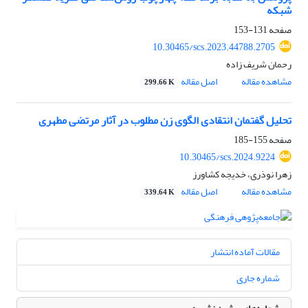
شبکه
صفحه
131-153
10.30465/scs.2023.44788.2705
رحمان شریف زاده
مشاهده مقاله
اصل مقاله
299.66 K
تحلیل گفتمان انتقادی الگوی زن مطلوب در آثار مرتضی مطهری
صفحه
155-185
10.30465/scs.2024.9224
زهرا نوذری، خدیجه کشاورز
مشاهده مقاله
اصل مقاله
339.64 K
مقالات آماده انتشار
شماره جاری