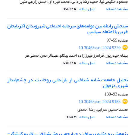
مسعود حکیمی نیا، حمید رضا یزدانی، محمد میره ای، حسن زارعی متین
مشاهده مقاله
اصل مقاله
356.02 K
سنجش رابطه بین مولفه‌های سرمایه اجتماعی شهروندان آذربایجان
غربی با اعتماد سیاسی
صفحه
55-97
10.30465/scs.2024.9220
بهنام حیدرپور، فرامرز میرزازاده احمد بیگلو، عبدالرحمن حسنی فر
مشاهده مقاله
اصل مقاله
530.32 K
تحلیل جامعه-نشانه شناختی از بازنمایی روحانیت در چشم‌انداز
شهری دزفول
صفحه
93-130
10.30465/scs.2024.9183
محمد حسین سرایی، رضا احمدی
مشاهده مقاله
اصل مقاله
1.54 M
پژوهش به مثابه برساخت: چهارچوب روش‌شناختی نظریه کنشگر-