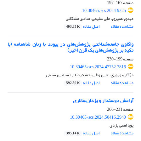
صفحه
167-197
10.30465/scs.2024.9225
مهدی نصیری، علی سلیمی، صادق مشکاتی
مشاهده مقاله
اصل مقاله
403.35 K
واکاوی جامعه‌شناختی پژوهش‌هایِ در پیوند با زنان شاهنامه (با
تکیه بر پژوهش‌های یک قرن اخیر)
صفحه
199-230
10.30465/scs.2024.47752.2816
مژگان نوروزی، علی رواقی، حمیدرضا اردستانی رستمی
مشاهده مقاله
اصل مقاله
592.59 K
آرامش دوستدار و یزدان‌سالاری
صفحه
231-266
10.30465/scs.2024.50416.2940
پویا لطفی یزدی
مشاهده مقاله
اصل مقاله
395.14 K