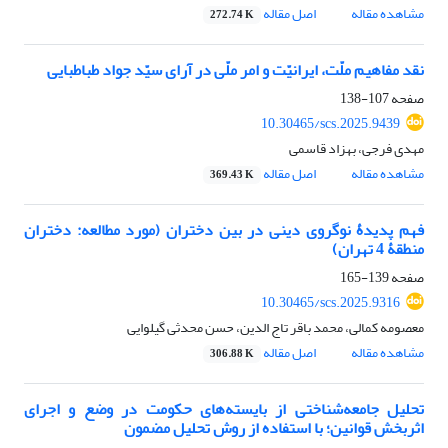
مشاهده مقاله
اصل مقاله
272.74 K
نقد مفاهیم ملّت، ایرانیّت و امر ملّی در آرای سیّد جواد طباطبایی
صفحه
107-138
10.30465/scs.2025.9439
مهدی فرجی، بهزاد قاسمی
مشاهده مقاله
اصل مقاله
369.43 K
فهم پدیدۀ نوگروی دینی در بین دختران (مورد مطالعه: دختران
منطقۀ 4 تهران)
صفحه
139-165
10.30465/scs.2025.9316
معصومه کمالی، محمد باقر تاج الدین، حسن محدثی گیلوایی
مشاهده مقاله
اصل مقاله
306.88 K
تحلیل جامعه‌شناختی از بایسته‌های حکومت در وضع و اجرای
اثربخش قوانین؛ با استفاده از روش تحلیل مضمون