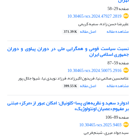
تهران
صفحه
29-58
10.30465/scs.2024.47927.2819
علیرضا حسن زاده، سمیه کریمی
مشاهده مقاله
اصل مقاله
371.39 K
نسبت سیاست قومی و همگرایی ملی در دوران پهلوی و دوران
جمهوری اسلامی ایران
صفحه
59-87
10.30465/scs.2024.50075.2916
غلامحسین صائمی نیا، فریدون اکبرزاده، فرزاد نویدی نیا، شیوا جلال پور
مشاهده مقاله
اصل مقاله
399.55 K
ادوارد سعید و نظریه‌های پسا-کلونیال: امکان عبور از «مرکز» مبتنی
بر مفهوم «عصیان اونتولوژیک»
صفحه
89-106
10.30465/scs.2025.9403
سیدجواد میری، شبنم فرجی